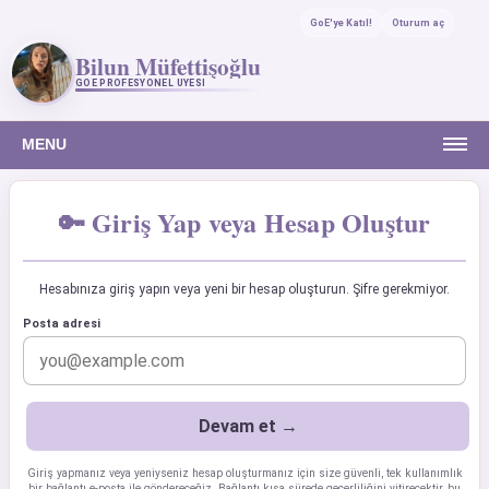
GoE'ye Katıl!
Oturum aç
Bilun Müfettişoğlu
GOE PROFESYONEL ÜYESI
MENU
🔑 Giriş Yap veya Hesap Oluştur
Hesabınıza giriş yapın veya yeni bir hesap oluşturun. Şifre gerekmiyor.
Posta adresi
Giriş yapmanız veya yeniyseniz hesap oluşturmanız için size güvenli, tek kullanımlık
bir bağlantı e-posta ile göndereceğiz. Bağlantı kısa sürede geçerliliğini yitirecektir, bu